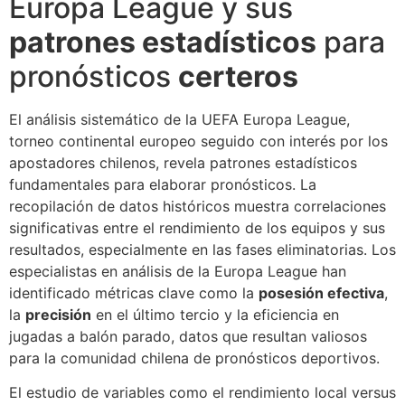
Europa League y sus
patrones estadísticos
para
pronósticos
certeros
El análisis sistemático de la UEFA Europa League,
torneo continental europeo seguido con interés por los
apostadores chilenos, revela patrones estadísticos
fundamentales para elaborar pronósticos. La
recopilación de datos históricos muestra correlaciones
significativas entre el rendimiento de los equipos y sus
resultados, especialmente en las fases eliminatorias. Los
especialistas en análisis de la Europa League han
identificado métricas clave como la
posesión efectiva
,
la
precisión
en el último tercio y la eficiencia en
jugadas a balón parado, datos que resultan valiosos
para la comunidad chilena de pronósticos deportivos.
El estudio de variables como el rendimiento local versus