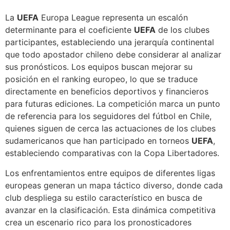
La
UEFA
Europa League representa un escalón
determinante para el coeficiente
UEFA
de los clubes
participantes, estableciendo una jerarquía continental
que todo apostador chileno debe considerar al analizar
sus pronósticos. Los equipos buscan mejorar su
posición en el ranking europeo, lo que se traduce
directamente en beneficios deportivos y financieros
para futuras ediciones. La competición marca un punto
de referencia para los seguidores del fútbol en Chile,
quienes siguen de cerca las actuaciones de los clubes
sudamericanos que han participado en torneos
UEFA
,
estableciendo comparativas con la Copa Libertadores.
Los enfrentamientos entre equipos de diferentes ligas
europeas generan un mapa táctico diverso, donde cada
club despliega su estilo característico en busca de
avanzar en la clasificación. Esta dinámica competitiva
crea un escenario rico para los pronosticadores