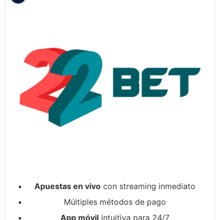
Apuestas en vivo
con streaming inmediato
Múltiples métodos de pago
App móvil
intuitiva para 24/7