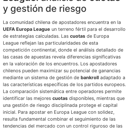
y gestión de riesgo
La comunidad chilena de apostadores encuentra en la
UEFA Europa League
un terreno fértil para el desarrollo
de estrategias calculadas. Las
cuotas
de Europa
League reflejan las particularidades de esta
competición continental, donde el análisis detallado de
las casas de apuestas revela diferencias significativas
en la valoración de los encuentros. Los apostadores
chilenos pueden maximizar su potencial de ganancias
mediante un sistema de gestión de
bankroll
adaptado a
las características específicas de los partidos europeos.
La comparación sistemática entre operadores permite
identificar las mejores
cuotas
disponibles, mientras que
una gestión de riesgo disciplinada protege el capital
inicial. Para apostar en Europa League con solidez,
resulta fundamental combinar el seguimiento de las
tendencias del mercado con un control riguroso de las