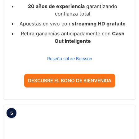
20 años de experiencia
garantizando
confianza total
Apuestas en vivo con
streaming HD gratuito
Retira ganancias anticipadamente con
Cash
Out inteligente
Reseña sobre Betsson
DESCUBRE EL BONO DE BIENVENIDA
5