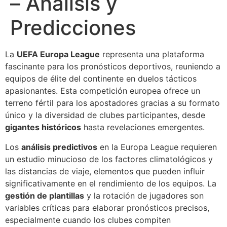
– Análisis y
Predicciones
La
UEFA Europa League
representa una plataforma
fascinante para los pronósticos deportivos, reuniendo a
equipos de élite del continente en duelos tácticos
apasionantes. Esta competición europea ofrece un
terreno fértil para los apostadores gracias a su formato
único y la diversidad de clubes participantes, desde
gigantes históricos
hasta revelaciones emergentes.
Los
análisis predictivos
en la Europa League requieren
un estudio minucioso de los factores climatológicos y
las distancias de viaje, elementos que pueden influir
significativamente en el rendimiento de los equipos. La
gestión de plantillas
y la rotación de jugadores son
variables críticas para elaborar pronósticos precisos,
especialmente cuando los clubes compiten