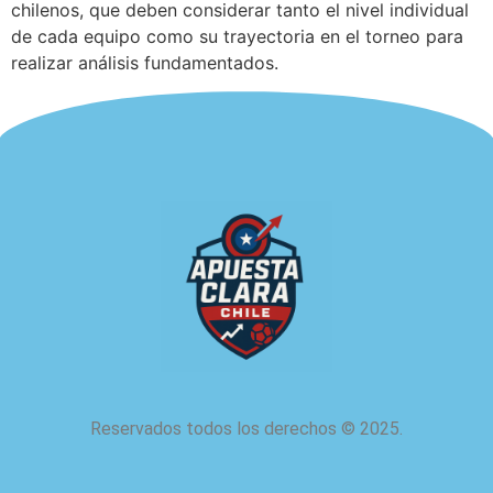
chilenos, que deben considerar tanto el nivel individual
de cada equipo como su trayectoria en el torneo para
realizar análisis fundamentados.
Reservados todos los derechos
©
2025.