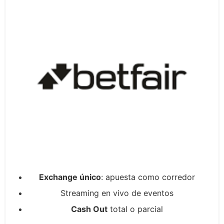
Exchange único
: apuesta como corredor
Streaming en vivo de eventos
Cash Out
total o parcial