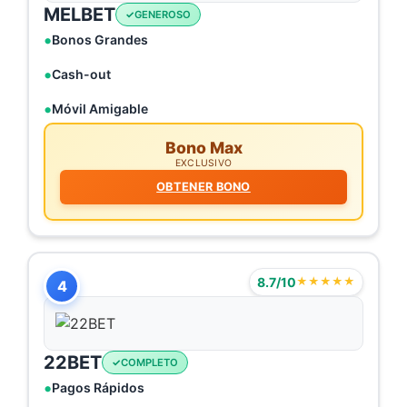
MELBET
GENEROSO
Bonos Grandes
Cash-out
Móvil Amigable
Bono Max
EXCLUSIVO
OBTENER BONO
8.7/10
★★★★★
4
22BET
COMPLETO
Pagos Rápidos