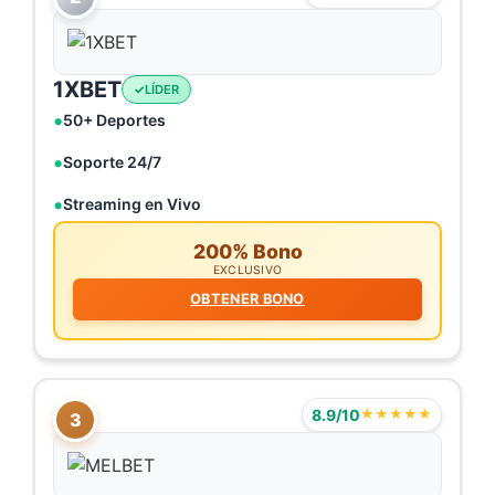
1XBET
LÍDER
50+ Deportes
Soporte 24/7
Streaming en Vivo
200% Bono
EXCLUSIVO
OBTENER BONO
8.9/10
★★★★★
3