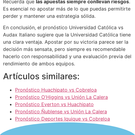
Recuerda que
las apuestas siempre conllevan riesgos
.
Es esencial no apostar más de lo que puedas permitirte
perder y mantener una estrategia sólida.
En conclusión, el pronóstico Universidad Católica vs
Audax Italiano sugiere que la Universidad Católica tiene
una clara ventaja. Apostar por su victoria parece ser la
decisión más sensata, pero siempre es recomendable
hacerlo con responsabilidad y una evaluación previa del
rendimiento de ambos equipos.
Artículos similares:
Pronóstico Huachipato vs Cobreloa
Pronóstico O'Higgins vs Unión La Calera
Pronóstico Everton vs Huachipato
Pronóstico Ñublense vs Unión La Calera
Pronóstico Deportes Iquique vs Cobreloa