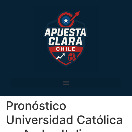
Pronóstico
Universidad Católica