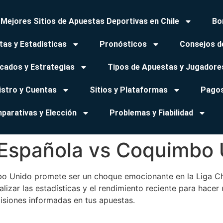
 Mejores Sitios de Apuestas Deportivas en Chile
Bo
tas y Estadísticas
Pronósticos
Consejos d
cados y Estrategias
Tipos de Apuestas y Jugadore
istro y Cuentas
Sitios y Plataformas
Pago
parativas y Elección
Problemas y Fiabilidad
 Española vs Coquimbo
bo Unido promete ser un choque emocionante en la Liga 
nalizar las estadísticas y el rendimiento reciente para hace
cisiones informadas en tus apuestas.