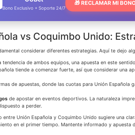
🎁 RECLAMAR MI BON
Bono Exclusivo + Soporte 24/7
ñola vs Coquimbo Unido: Estr
ndamental considerar diferentes estrategias. Aquí te dejo al
 tendencia de ambos equipos, una apuesta en este sentido
añola tiende a comenzar fuerte, así que considerar una apu
ormas de apuestas, donde las cuotas para Unión Española g
sgos
de apostar en eventos deportivos. La naturaleza impred
ispuesto a perder.
ro entre Unión Española y Coquimbo Unido sugiere una clara
iento en el primer tiempo. Mantente informado y apuesta 