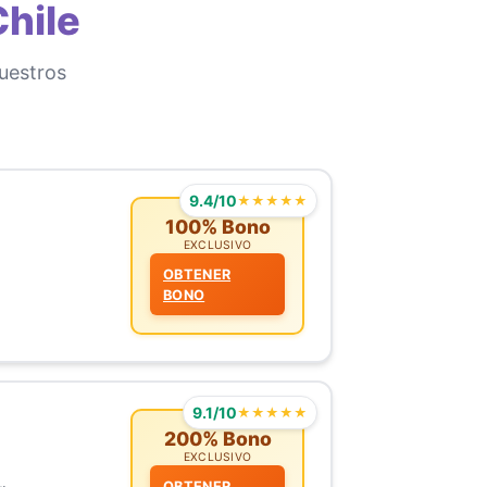
Chile
uestros
9.4/10
★★★★★
100% Bono
EXCLUSIVO
OBTENER
BONO
9.1/10
★★★★★
200% Bono
EXCLUSIVO
OBTENER