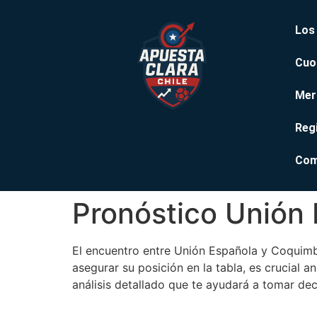
Los
Cuo
Mer
Reg
Com
Pronóstico Unión
El encuentro entre Unión Española y Coquim
asegurar su posición en la tabla, es crucial a
análisis detallado que te ayudará a tomar de