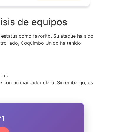
isis de equipos
u estatus como favorito. Su ataque ha sido
otro lado, Coquimbo Unido ha tenido
ros.
te con un marcador claro. Sin embargo, es
°1