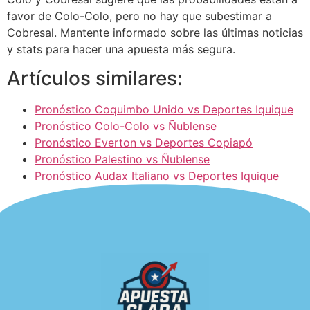
favor de Colo-Colo, pero no hay que subestimar a
Cobresal. Mantente informado sobre las últimas noticias
y stats para hacer una apuesta más segura.
Artículos similares:
Pronóstico Coquimbo Unido vs Deportes Iquique
Pronóstico Colo-Colo vs Ñublense
Pronóstico Everton vs Deportes Copiapó
Pronóstico Palestino vs Ñublense
Pronóstico Audax Italiano vs Deportes Iquique