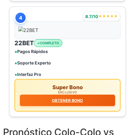
8.7/10
★★★★★
4
22BET
COMPLETO
Pagos Rápidos
Soporte Experto
Interfaz Pro
Super Bono
EXCLUSIVO
OBTENER BONO
Pronóstico Colo-Colo vs