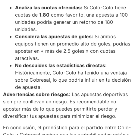
Analiza las cuotas ofrecidas:
Si Colo-Colo tiene
cuotas de
1.80
como favorito, una apuesta a 100
unidades podría generar un retorno de 180
unidades.
Considera las apuestas de goles:
Si ambos
equipos tienen un promedio alto de goles, podrías
apostar en « más de 2.5 goles » con cuotas
atractivas.
No descuides las estadísticas directas:
Históricamente, Colo-Colo ha tenido una ventaja
sobre Cobresal, lo que podría influir en tu decisión
de apuesta.
Advertencias sobre riesgos:
Las apuestas deportivas
siempre conllevan un riesgo. Es recomendable no
apostar más de lo que puedes permitirte perder y
diversificar tus apuestas para minimizar el riesgo.
En conclusión, el pronóstico para el partido entre Colo-
Colo y Cobresal sugiere que las probabilidades están a