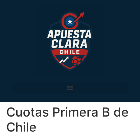
Cuotas Primera B de
Chile