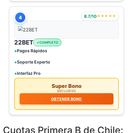
8.7/10
★★★★★
4
22BET
COMPLETO
Pagos Rápidos
Soporte Experto
Interfaz Pro
Super Bono
EXCLUSIVO
OBTENER BONO
Cuotas Primera B de Chile: