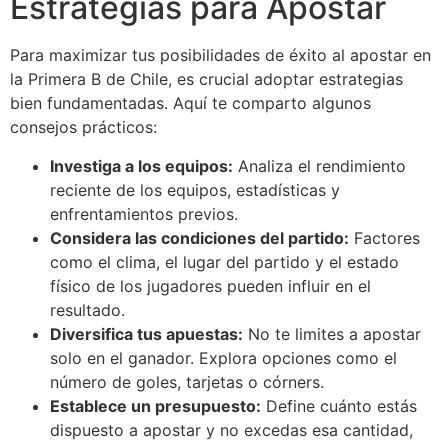
Estrategias para Apostar
Para maximizar tus posibilidades de éxito al apostar en
la Primera B de Chile, es crucial adoptar estrategias
bien fundamentadas. Aquí te comparto algunos
consejos prácticos:
Investiga a los equipos:
Analiza el rendimiento
reciente de los equipos, estadísticas y
enfrentamientos previos.
Considera las condiciones del partido:
Factores
como el clima, el lugar del partido y el estado
físico de los jugadores pueden influir en el
resultado.
Diversifica tus apuestas:
No te limites a apostar
solo en el ganador. Explora opciones como el
número de goles, tarjetas o córners.
Establece un presupuesto:
Define cuánto estás
dispuesto a apostar y no excedas esa cantidad,