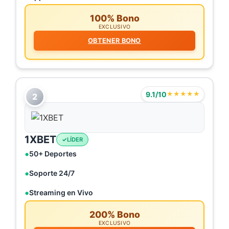
100% Bono
EXCLUSIVO
OBTENER BONO
9.1/10
★★★★★
2
1XBET
LÍDER
50+ Deportes
Soporte 24/7
Streaming en Vivo
200% Bono
EXCLUSIVO