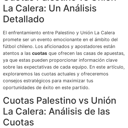
La Calera: Un Análisis
Detallado
El enfrentamiento entre Palestino y Unión La Calera
promete ser un evento emocionante en el ámbito del
fútbol chileno. Los aficionados y apostadores están
atentos a las
cuotas
que ofrecen las casas de apuestas,
ya que estas pueden proporcionar información clave
sobre las expectativas de cada equipo. En este artículo,
exploraremos las cuotas actuales y ofreceremos
consejos estratégicos para maximizar tus
oportunidades de éxito en este partido.
Cuotas Palestino vs Unión
La Calera: Análisis de las
Cuotas