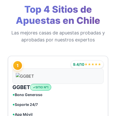
Top 4 Sitios de
Apuestas en Chile
Las mejores casas de apuestas probadas y
aprobadas por nuestros expertos
9.4/10
★★★★★
1
GGBET
SITIO N°1
Bono Generoso
Soporte 24/7
App Móvil