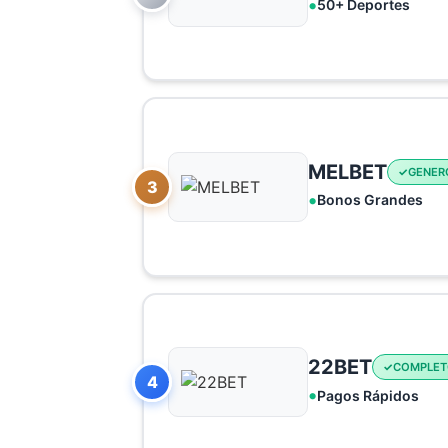
50+ Deportes
MELBET
GENER
3
Bonos Grandes
22BET
COMPLE
4
Pagos Rápidos