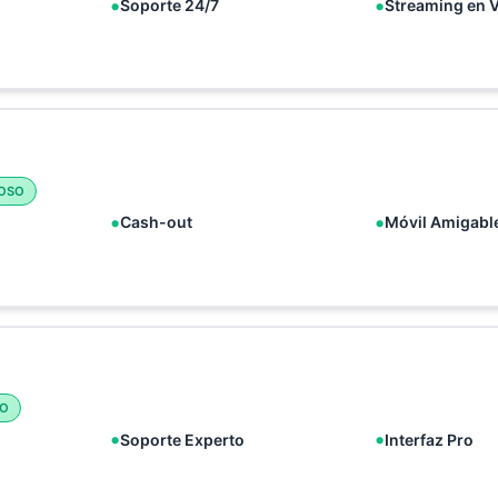
Soporte 24/7
Streaming en 
OSO
Cash-out
Móvil Amigabl
TO
Soporte Experto
Interfaz Pro