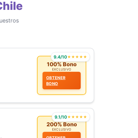
Chile
uestros
9.4/10
★★★★★
100% Bono
EXCLUSIVO
OBTENER
BONO
9.1/10
★★★★★
200% Bono
EXCLUSIVO
OBTENER