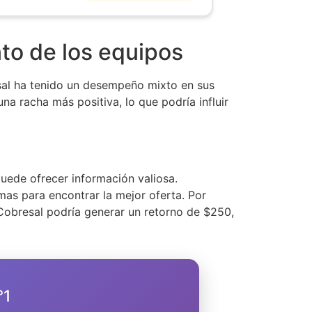
to de los equipos
esal ha tenido un desempeño mixto en sus
a racha más positiva, lo que podría influir
puede ofrecer información valiosa.
as para encontrar la mejor oferta. Por
Cobresal podría generar un retorno de $250,
°1