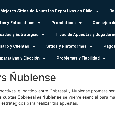
 Mejores Sitios de Apuestas Deportivas en Chile
Bo
tas y Estadísticas
Pronósticos
Consejos d
cados y Estrategias
Tipos de Apuestas y Jugadore
istro y Cuentas
Sitios y Plataformas
Pago
parativas y Elección
Problemas y Fiabilidad
vs Ñublense
ortivas, el partido entre Cobresal y Ñublense promete se
as
cuotas Cobresal vs Ñublense
se vuelve esencial para ma
 estratégicos para realizar tus apuestas.