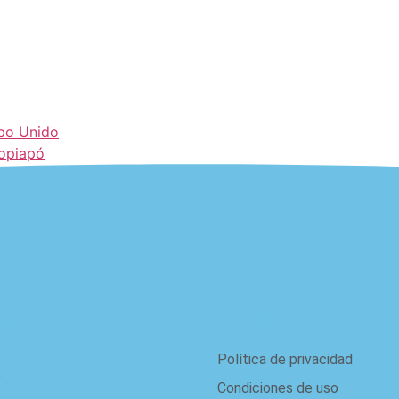
bo Unido
opiapó
erca de
Legal
sotros
Política de privacidad
o
Condiciones de uso