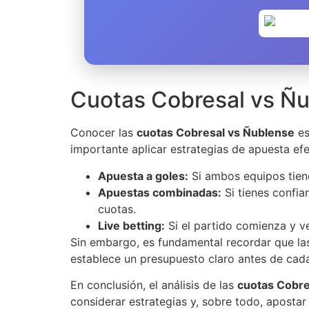
Cuotas Cobresal vs Ñu
Conocer las
cuotas Cobresal vs Ñublense
es
importante aplicar estrategias de apuesta efe
Apuesta a goles:
Si ambos equipos tiene
Apuestas combinadas:
Si tienes confia
cuotas.
Live betting:
Si el partido comienza y v
Sin embargo, es fundamental recordar que la
establece un presupuesto claro antes de cad
En conclusión, el análisis de las
cuotas Cobre
considerar estrategias y, sobre todo, aposta