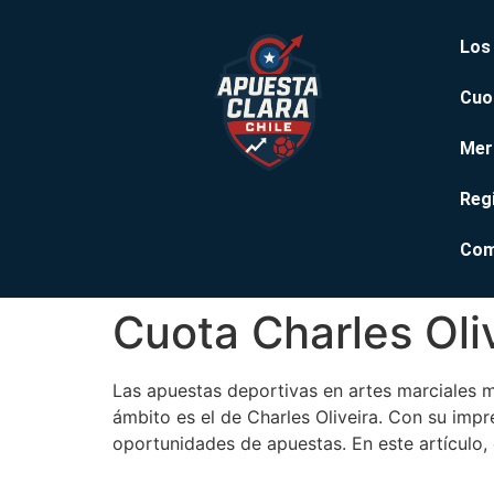
Los
Cuo
Mer
Reg
Com
Cuota Charles Oli
Las apuestas deportivas en artes marciales 
ámbito es el de Charles Oliveira. Con su imp
oportunidades de apuestas. En este artículo