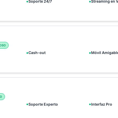
Soporte 24/7
Streaming en 
OSO
Cash-out
Móvil Amigabl
TO
Soporte Experto
Interfaz Pro