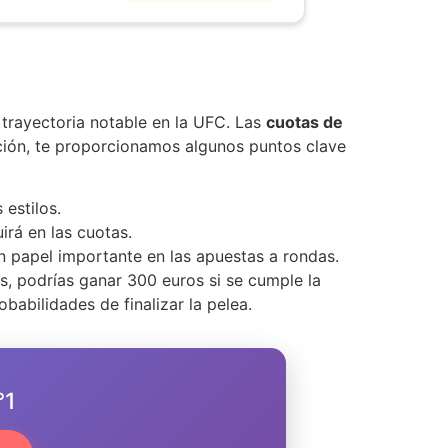
a trayectoria notable en la UFC. Las
cuotas de
ación, te proporcionamos algunos puntos clave
estilos.
irá en las cuotas.
un papel importante en las apuestas a rondas.
, podrías ganar 300 euros si se cumple la
babilidades de finalizar la pelea.
°1