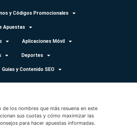
nos y Códigos Promocionales
e Apuestas
s
Aplicaciones Móvil
s
Deportes
Guías y Contenido SEO
no de los nombres que más resuena en este
uncionan sus cuotas y cómo maximizar las
onsejos para hacer apuestas informadas.