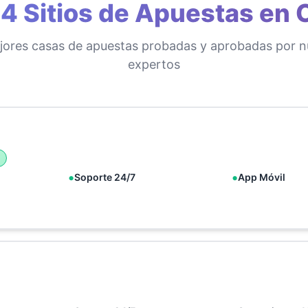
4 Sitios de Apuestas en 
jores casas de apuestas probadas y aprobadas por n
expertos
Soporte 24/7
App Móvil