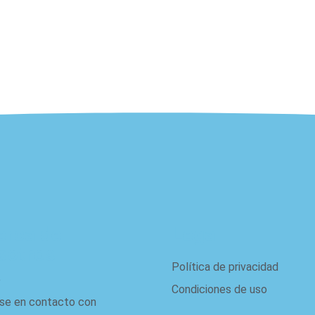
erca de
Legal
sotros
Política de privacidad
o
Condiciones de uso
se en contacto con