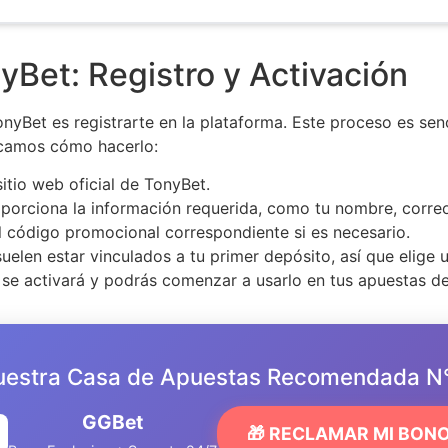
Bet: Registro y Activación
yBet es registrarte en la plataforma. Este proceso es senci
licamos cómo hacerlo:
itio web oficial de TonyBet.
porciona la información requerida, como tu nombre, correo
l código promocional correspondiente si es necesario.
elen estar vinculados a tu primer depósito, así que elige u
se activará y podrás comenzar a usarlo en tus apuestas de
uestra Casa de Apuestas Recomendada N
GGBet
🎁 RECLAMAR MI BON