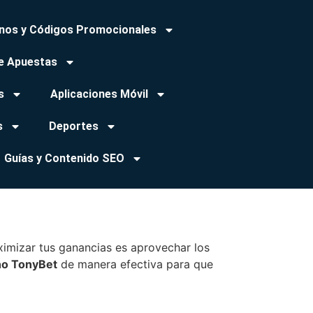
nos y Códigos Promocionales
e Apuestas
s
Aplicaciones Móvil
s
Deportes
Guías y Contenido SEO
imizar tus ganancias es aprovechar los
no TonyBet
de manera efectiva para que