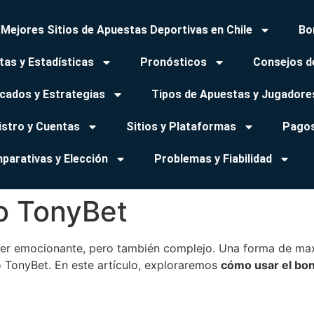
 Mejores Sitios de Apuestas Deportivas en Chile
Bo
tas y Estadísticas
Pronósticos
Consejos d
cados y Estrategias
Tipos de Apuestas y Jugadore
istro y Cuentas
Sitios y Plataformas
Pago
parativas y Elección
Problemas y Fiabilidad
o TonyBet
er emocionante, pero también complejo. Una forma de max
 TonyBet. En este artículo, exploraremos
cómo usar el bo