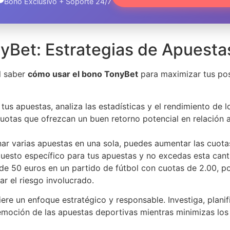
Bono Exclusivo + Soporte 24/7
yBet: Estrategias de Apuesta
l saber
cómo usar el bono TonyBet
para maximizar tus pos
 tus apuestas, analiza las estadísticas y el rendimiento de 
otas que ofrezcan un buen retorno potencial en relación a
r varias apuestas en una sola, puedes aumentar las cuotas
uesto específico para tus apuestas y no excedas esta cant
de 50 euros en un partido de fútbol con cuotas de 2.00, po
r el riesgo involucrado.
ere un enfoque estratégico y responsable. Investiga, plani
a emoción de las apuestas deportivas mientras minimizas los