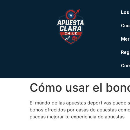
Los
Cuo
Mer
Reg
Com
Cómo usar el bon
El mundo de las apuestas deportivas puede s
bonos ofrecidos por casas de apuestas como
puedas mejorar tu experiencia de apuestas.