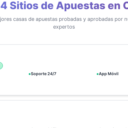
4 Sitios de Apuestas en 
jores casas de apuestas probadas y aprobadas por n
expertos
Soporte 24/7
App Móvil