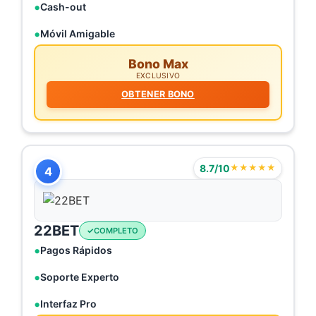
Cash-out
Móvil Amigable
Bono Max
EXCLUSIVO
OBTENER BONO
8.7/10
★★★★★
4
22BET
COMPLETO
Pagos Rápidos
Soporte Experto
Interfaz Pro