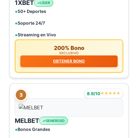
1XBET
LÍDER
50+ Deportes
Soporte 24/7
Streaming en Vivo
200% Bono
EXCLUSIVO
OBTENER BONO
8.9/10
★★★★★
3
MELBET
GENEROSO
Bonos Grandes