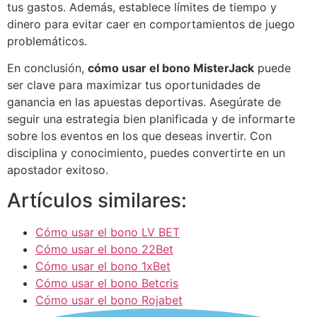
tus gastos. Además, establece límites de tiempo y
dinero para evitar caer en comportamientos de juego
problemáticos.
En conclusión,
cómo usar el bono MisterJack
puede
ser clave para maximizar tus oportunidades de
ganancia en las apuestas deportivas. Asegúrate de
seguir una estrategia bien planificada y de informarte
sobre los eventos en los que deseas invertir. Con
disciplina y conocimiento, puedes convertirte en un
apostador exitoso.
Artículos similares:
Cómo usar el bono LV BET
Cómo usar el bono 22Bet
Cómo usar el bono 1xBet
Cómo usar el bono Betcris
Cómo usar el bono Rojabet