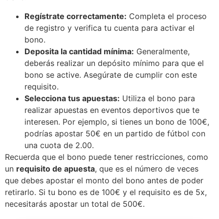
Regístrate correctamente:
Completa el proceso
de registro y verifica tu cuenta para activar el
bono.
Deposita la cantidad mínima:
Generalmente,
deberás realizar un depósito mínimo para que el
bono se active. Asegúrate de cumplir con este
requisito.
Selecciona tus apuestas:
Utiliza el bono para
realizar apuestas en eventos deportivos que te
interesen. Por ejemplo, si tienes un bono de 100€,
podrías apostar 50€ en un partido de fútbol con
una cuota de 2.00.
Recuerda que el bono puede tener restricciones, como
un
requisito de apuesta
, que es el número de veces
que debes apostar el monto del bono antes de poder
retirarlo. Si tu bono es de 100€ y el requisito es de 5x,
necesitarás apostar un total de 500€.