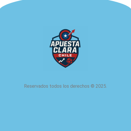
Reservados todos los derechos
©
2025.
acerca de nosotros