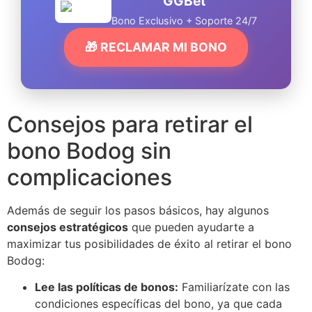
GGBet
Bono Exclusivo + Soporte 24/7
🎁 RECLAMAR MI BONO
Consejos para retirar el
bono Bodog sin
complicaciones
Además de seguir los pasos básicos, hay algunos
consejos estratégicos
que pueden ayudarte a
maximizar tus posibilidades de éxito al retirar el bono
Bodog:
Lee las políticas de bonos:
Familiarízate con las
condiciones específicas del bono, ya que cada