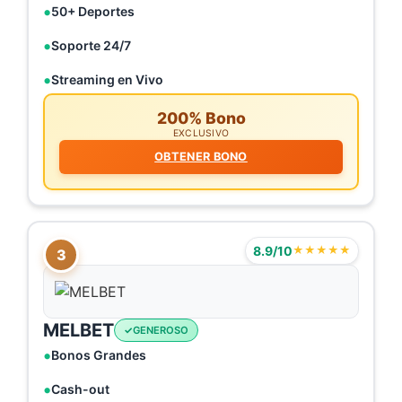
50+ Deportes
Soporte 24/7
Streaming en Vivo
200% Bono
EXCLUSIVO
OBTENER BONO
8.9/10
★★★★★
3
MELBET
GENEROSO
Bonos Grandes
Cash-out