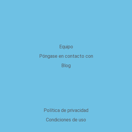
acerca de nosotros
Equipo
Póngase en contacto con
Blog
Legal
Política de privacidad
Condiciones de uso