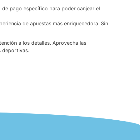
 de pago específico para poder canjear el
xperiencia de apuestas más enriquecedora. Sin
tención a los detalles. Aprovecha las
 deportivas.