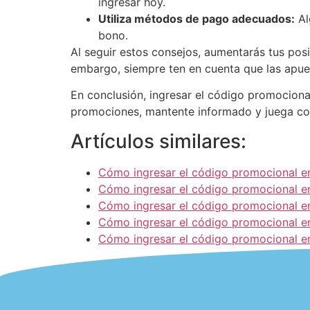
ingresar hoy.
Utiliza métodos de pago adecuados:
Al
bono.
Al seguir estos consejos, aumentarás tus pos
embargo, siempre ten en cuenta que las apue
En conclusión, ingresar el código promocional
promociones, mantente informado y juega con
Artículos similares:
Cómo ingresar el código promocional e
Cómo ingresar el código promocional e
Cómo ingresar el código promocional en
Cómo ingresar el código promocional e
Cómo ingresar el código promocional 