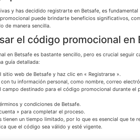
tivas y has decidido registrarte en Betsafe, es fundament
promocional puede brindarte beneficios significativos, co
lo de manera sencilla.
sar el código promocional en 
al en Betsafe es bastante sencillo, pero es crucial seguir
a guía detallada:
l sitio web de Betsafe y haz clic en « Registrarse ».
o con tu información personal, como nombre, correo electró
 campo destinado para el código promocional durante el p
érminos y condiciones de Betsafe.
cuenta » para completar el proceso.
ienen un tiempo limitado, por lo que es esencial que te reg
ca que el código sea válido y esté vigente.