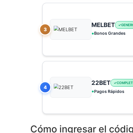
MELBET
GENER
3
Bonos Grandes
22BET
COMPLE
4
Pagos Rápidos
Cómo ingresar el códi