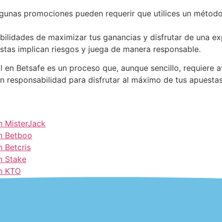
gunas promociones pueden requerir que utilices un método
ibilidades de maximizar tus ganancias y disfrutar de una e
stas implican riesgos y juega de manera responsable.
 en Betsafe es un proceso que, aunque sencillo, requiere a
 responsabilidad para disfrutar al máximo de tus apuestas
n MisterJack
n Betboo
 Betcris
n Stake
en KTO