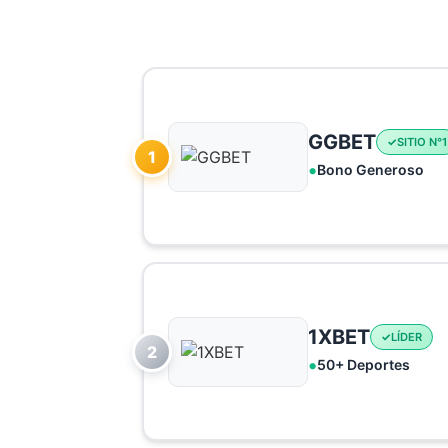
GGBET
SITIO N°1
1
Bono Generoso
1XBET
LÍDER
2
50+ Deportes