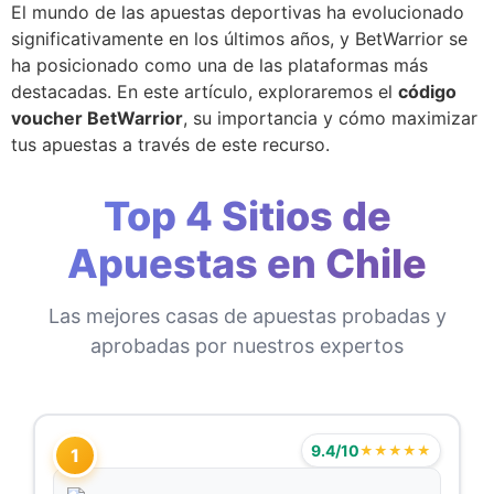
El mundo de las apuestas deportivas ha evolucionado
significativamente en los últimos años, y BetWarrior se
ha posicionado como una de las plataformas más
destacadas. En este artículo, exploraremos el
código
voucher BetWarrior
, su importancia y cómo maximizar
tus apuestas a través de este recurso.
Top 4 Sitios de
Apuestas en Chile
Las mejores casas de apuestas probadas y
aprobadas por nuestros expertos
9.4/10
★★★★★
1