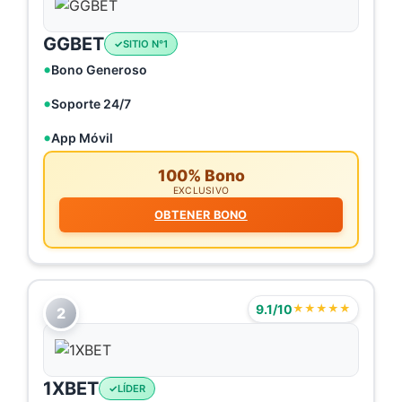
GGBET
SITIO N°1
Bono Generoso
Soporte 24/7
App Móvil
100% Bono
EXCLUSIVO
OBTENER BONO
9.1/10
★★★★★
2
1XBET
LÍDER