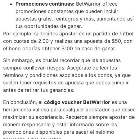
Promociones continuas:
BetWarrior ofrece
promociones constantes que pueden incluir
apuestas gratis, reintegros y más, aumentando así
tus oportunidades de ganar.
Por ejemplo, si decides apostar en un partido de fútbol
con cuotas de 2.00 y realizas una apuesta de $50, con
el bono podrías obtener $100 en caso de ganar.
Sin embargo, es crucial recordar que las apuestas
siempre conllevan riesgos. Asegúrate de leer los
términos y condiciones asociados a los bonos, ya que
suelen tener requisitos de apuesta que debes cumplir
antes de retirar tus ganancias.
En conclusión, el
código voucher BetWarrior
es una
herramienta valiosa para cualquier apostador que desee
maximizar su experiencia. Recuerda siempre apostar de
manera responsable y estar informado sobre las
promociones disponibles para sacar el máximo