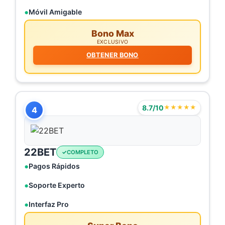
Móvil Amigable
Bono Max
EXCLUSIVO
OBTENER BONO
8.7/10
★★★★★
4
22BET
COMPLETO
Pagos Rápidos
Soporte Experto
Interfaz Pro