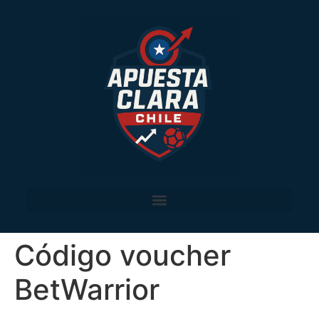
Código voucher
BetWarrior