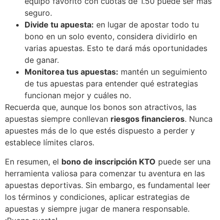
equipo favorito con cuotas de 1.50 puede ser más
seguro.
Divide tu apuesta:
en lugar de apostar todo tu
bono en un solo evento, considera dividirlo en
varias apuestas. Esto te dará más oportunidades
de ganar.
Monitorea tus apuestas:
mantén un seguimiento
de tus apuestas para entender qué estrategias
funcionan mejor y cuáles no.
Recuerda que, aunque los bonos son atractivos, las
apuestas siempre conllevan
riesgos financieros
. Nunca
apuestes más de lo que estés dispuesto a perder y
establece límites claros.
En resumen, el
bono de inscripción KTO
puede ser una
herramienta valiosa para comenzar tu aventura en las
apuestas deportivas. Sin embargo, es fundamental leer
los términos y condiciones, aplicar estrategias de
apuestas y siempre jugar de manera responsable.