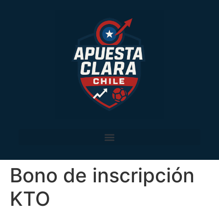
Bono de inscripción
KTO