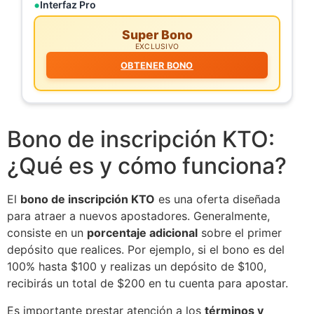
Interfaz Pro
Super Bono
EXCLUSIVO
OBTENER BONO
Bono de inscripción KTO:
¿Qué es y cómo funciona?
El
bono de inscripción KTO
es una oferta diseñada
para atraer a nuevos apostadores. Generalmente,
consiste en un
porcentaje adicional
sobre el primer
depósito que realices. Por ejemplo, si el bono es del
100% hasta $100 y realizas un depósito de $100,
recibirás un total de $200 en tu cuenta para apostar.
Es importante prestar atención a los
términos y