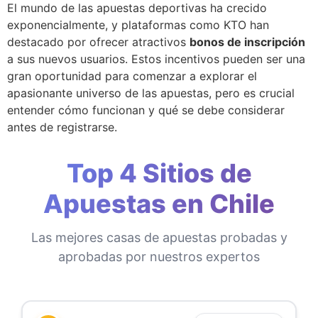
El mundo de las apuestas deportivas ha crecido
exponencialmente, y plataformas como KTO han
destacado por ofrecer atractivos
bonos de inscripción
a sus nuevos usuarios. Estos incentivos pueden ser una
gran oportunidad para comenzar a explorar el
apasionante universo de las apuestas, pero es crucial
entender cómo funcionan y qué se debe considerar
antes de registrarse.
Top 4 Sitios de
Apuestas en Chile
Las mejores casas de apuestas probadas y
aprobadas por nuestros expertos