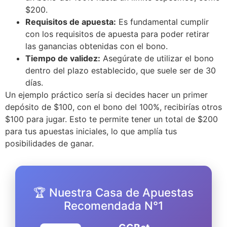
$200.
Requisitos de apuesta:
Es fundamental cumplir
con los requisitos de apuesta para poder retirar
las ganancias obtenidas con el bono.
Tiempo de validez:
Asegúrate de utilizar el bono
dentro del plazo establecido, que suele ser de 30
días.
Un ejemplo práctico sería si decides hacer un primer
depósito de $100, con el bono del 100%, recibirías otros
$100 para jugar. Esto te permite tener un total de $200
para tus apuestas iniciales, lo que amplía tus
posibilidades de ganar.
🏆 Nuestra Casa de Apuestas
Recomendada N°1