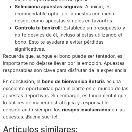
Selecciona apuestas seguras:
Al inicio, es
recomendable optar por apuestas con menor
riesgo, como apuestas simples en favoritos.
Controla tu bankroll:
Establece un presupuesto y
no te desvíes de él, incluso si estás utilizando el
bono. Esto te ayudará a evitar pérdidas
significativas.
Recuerda que, aunque el bono puede ser tentador, es
importante no dejarse llevar por la emoción. Apuestas
responsables son clave para disfrutar de la experiencia.
En conclusión, el
bono de bienvenida Betcris
es una
excelente oportunidad para iniciarte en el mundo de las
apuestas deportivas. Sin embargo, es fundamental que
lo utilices de manera estratégica y responsable,
considerando siempre los
riesgos involucrados
en las
apuestas. ¡Buena suerte!
Artículos similares: