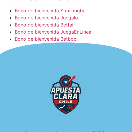
Bono de bienvenida Sportingbet
Bono de bienvenida Juegalo
Bono de bienvenida Betfair
Bono de bienvenida JuegaEnLínea
Bono de bienvenida Betboo