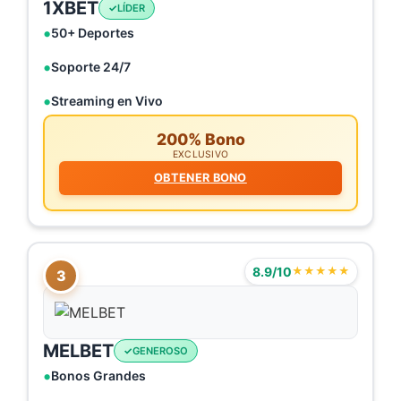
1XBET
LÍDER
50+ Deportes
Soporte 24/7
Streaming en Vivo
200% Bono
EXCLUSIVO
OBTENER BONO
8.9/10
★★★★★
3
MELBET
GENEROSO
Bonos Grandes