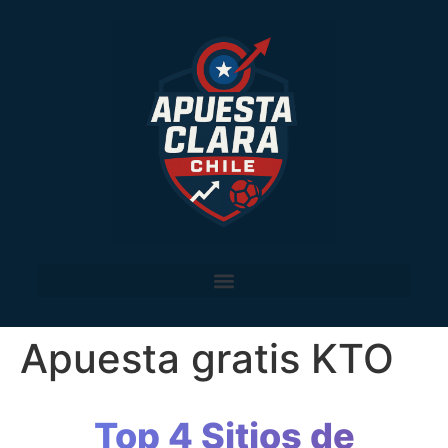
Apuesta gratis KTO
Top 4 Sitios de