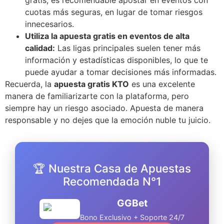
cuotas más seguras, en lugar de tomar riesgos
innecesarios.
Utiliza la apuesta gratis en eventos de alta
calidad:
Las ligas principales suelen tener más
información y estadísticas disponibles, lo que te
puede ayudar a tomar decisiones más informadas.
Recuerda, la
apuesta gratis KTO
es una excelente
manera de familiarizarte con la plataforma, pero
siempre hay un riesgo asociado. Apuesta de manera
responsable y no dejes que la emoción nuble tu juicio.
🏆 Nuestra Casa de Apuestas
Recomendada N°1
GGBet
Bono Exclusivo + Soporte 24/7