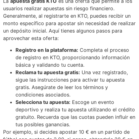
La
apuesta gratis KTO
es una oferta que permite a los
usuarios realizar apuestas sin riesgo financiero.
Generalmente, al registrarte en KTO, puedes recibir un
monto específico para apostar sin necesidad de realizar
un depósito inicial. Aquí tienes algunos pasos para
aprovechar esta oferta:
Registro en la plataforma:
Completa el proceso
de registro en KTO, proporcionando información
básica y validando tu cuenta.
Reclama tu apuesta gratis:
Una vez registrado,
sigue las instrucciones para activar tu apuesta
gratis. Asegúrate de leer los términos y
condiciones asociados.
Selecciona tu apuesta:
Escoge un evento
deportivo y realiza tu apuesta utilizando el crédito
gratuito. Recuerda que las cuotas pueden influir en
tus posibles ganancias.
Por ejemplo, si decides apostar 10 € en un partido de