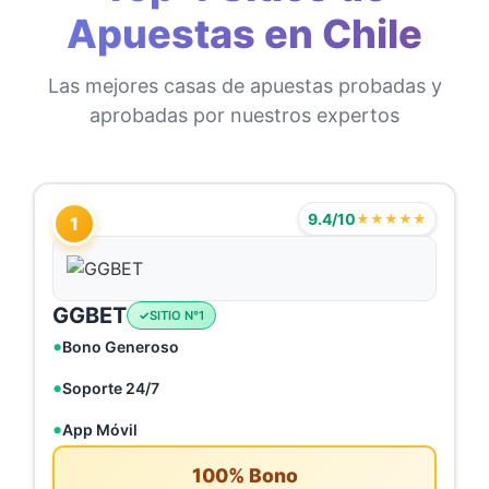
Apuestas en Chile
Las mejores casas de apuestas probadas y
aprobadas por nuestros expertos
9.4/10
★★★★★
1
GGBET
SITIO N°1
Bono Generoso
Soporte 24/7
App Móvil
100% Bono