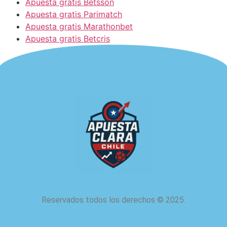
Apuesta gratis Betsson
Apuesta gratis Parimatch
Apuesta gratis Marathonbet
Apuesta gratis Betcris
Reservados todos los derechos
©
2025.