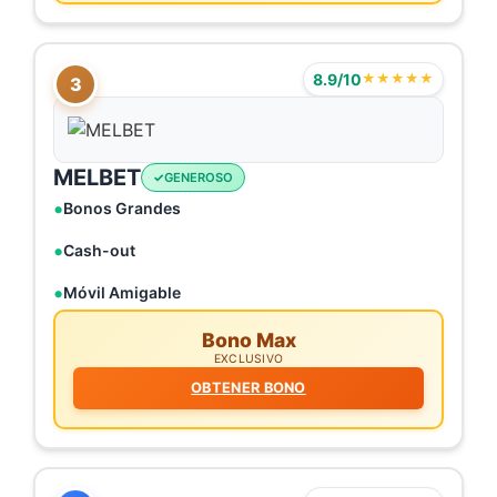
8.9/10
★★★★★
3
MELBET
GENEROSO
Bonos Grandes
Cash-out
Móvil Amigable
Bono Max
EXCLUSIVO
OBTENER BONO