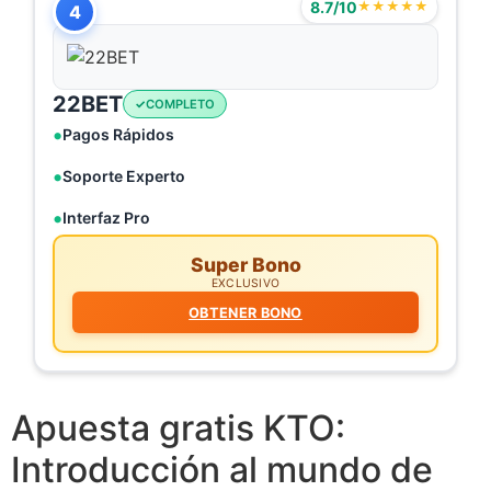
8.7/10
★★★★★
4
22BET
COMPLETO
Pagos Rápidos
Soporte Experto
Interfaz Pro
Super Bono
EXCLUSIVO
OBTENER BONO
Apuesta gratis KTO:
Introducción al mundo de